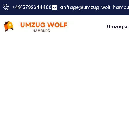
Zum
+4915792644460
anfrage@umzug-wolf-hambu
Inhalt
springen
Umzugsu
Günstiger Osmaniye Umzug
Umzug
Hambur