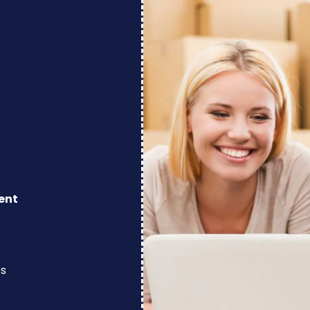
ent
os