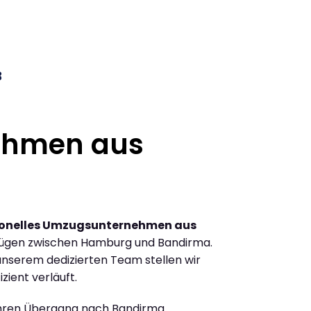
3
ehmen aus
ionelles Umzugsunternehmen aus
zügen zwischen Hamburg und Bandirma.
nserem dedizierten Team stellen wir
zient verläuft.
Ihren Übergang nach Bandirma