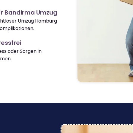
er Bandirma Umzug
nahtloser Umzug Hamburg
omplikationen.
essfrei
ss oder Sorgen in
mmen.