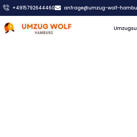
Zum
+4915792644460
anfrage@umzug-wolf-hambu
Inhalt
springen
Umzugsu
Günstiger Bandirma Umzug
Umzug
Hambur