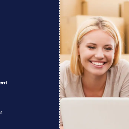
ent
os