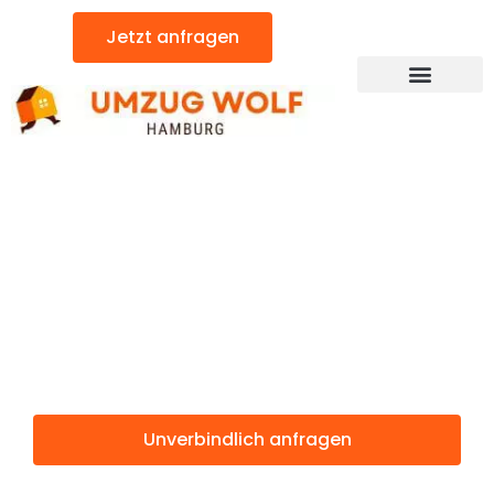
Zum
Jetzt anfragen
Inhalt
springen
Günstiger Reykjavik Umzug
Umzug
Hamburg
Reykjavik
Unverbindlich anfragen