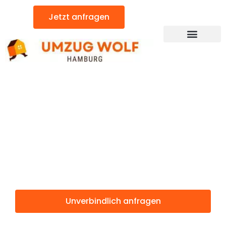
Zum
Jetzt anfragen
Inhalt
springen
Günstiger Blackpool Umzug
Umzug
Hamburg
Blackpool
Unverbindlich anfragen