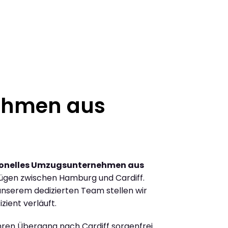
ehmen aus
ionelles Umzugsunternehmen aus
ügen zwischen Hamburg und Cardiff.
nserem dedizierten Team stellen wir
zient verläuft.
Ihren Übergang nach Cardiff sorgenfrei