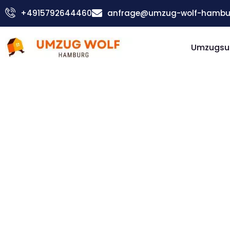
Zum
+4915792644460
anfrage@umzug-wolf-hambu
Inhalt
springen
Umzugsu
Günstiger Cardiff Umzug
Umzug
Hambur