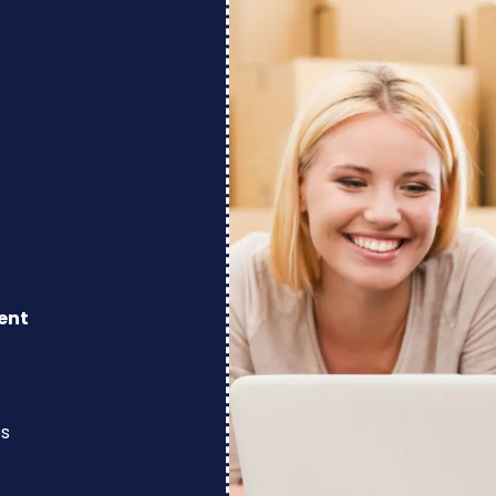
ent
os