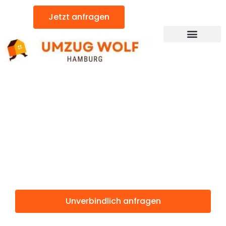
Zum
Jetzt anfragen
Inhalt
springen
Günstiger East Dunbartonshire Umzug
Umzug
Hamburg East
Dunbartonshire
Unverbindlich anfragen