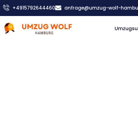
Zum
+4915792644460
anfrage@umzug-wolf-hambu
Inhalt
springen
Umzugsu
Günstiger Southampton Umzug
Umzug
Hambur