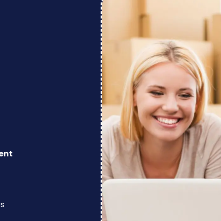
ent
os