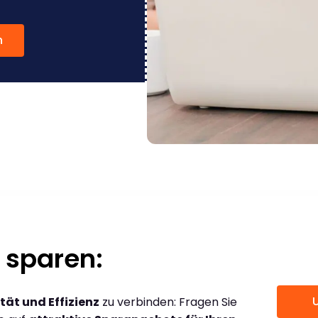
n
 sparen:
tät und Effizienz
zu verbinden: Fragen Sie