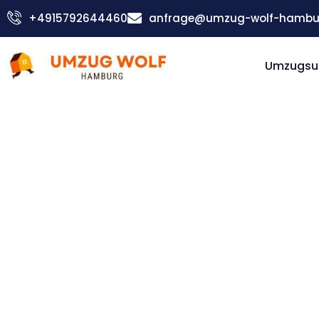
Zum
+4915792644460
anfrage@umzug-wolf-hambu
Inhalt
springen
Umzugsu
Günstiger Wigan Umzug
Umzug
Hambur