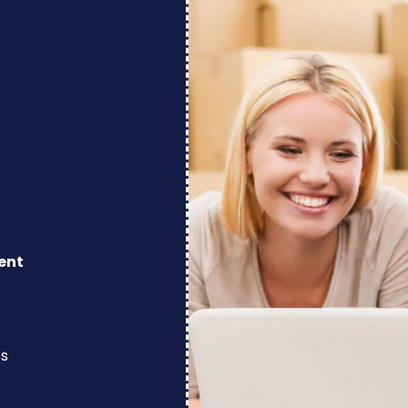
ent
os