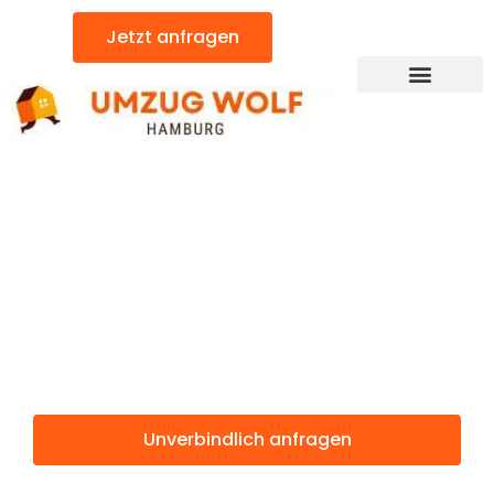
Zum
Jetzt anfragen
Inhalt
springen
Günstiger North Ayrshire Umzug
Umzug
Hamburg North
Ayrshire
Unverbindlich anfragen