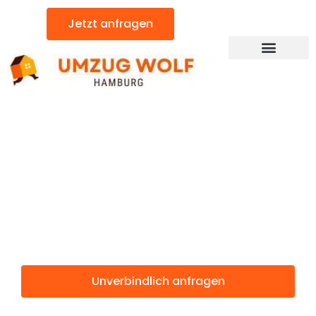
Zum
Jetzt anfragen
Inhalt
springen
Günstiger Thanet Umzug
Umzug
Hamburg
Thanet
Unverbindlich anfragen