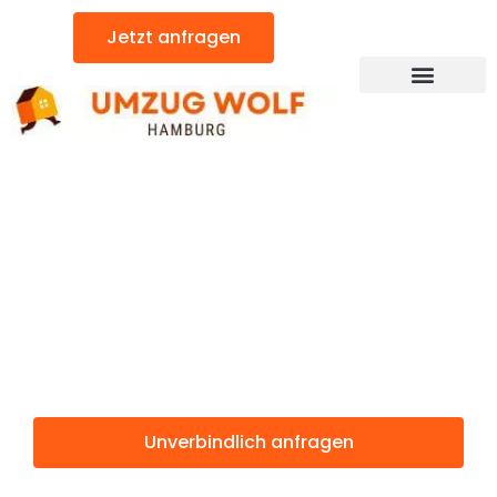
Zum
Jetzt anfragen
Inhalt
springen
Günstiger Mansfield Umzug
Umzug
Hamburg
Mansfield
Unverbindlich anfragen